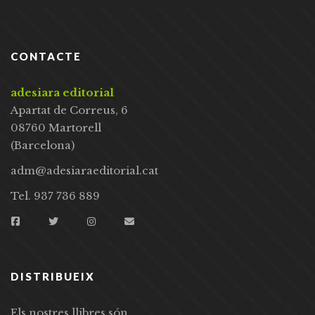
CONTACTE
adesiara editorial
Apartat de Correus, 6
08760 Martorell
(Barcelona)
adm@adesiaraeditorial.cat
Tel. 937 736 889
DISTRIBUEIX
Els nostres llibres són