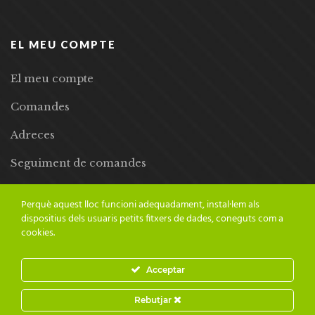
EL MEU COMPTE
El meu compte
Comandes
Adreces
Seguiment de comandes
Llista de desitjos
Perquè aquest lloc funcioni adequadament, instal·lem als
dispositius dels usuaris petits fitxers de dades, coneguts com a
cookies.
Acceptar
© 2024 Adesiara Editorial | Tots els drets reservats | Preus amb
Rebutjar
IVA inclòs |
Grademorphic