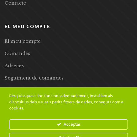
Contacte
EL MEU COMPTE
El meu compte
Comandes
Adreces
Seguiment de comandes
Llista de desitjos
Perquè aquest lloc funcioni adequadament, instal·lem als
dispositius dels usuaris petits fitxers de dades, coneguts com a
cookies.
Acceptar
© 2024 Adesiara Editorial | Tots els drets reservats | Preus amb