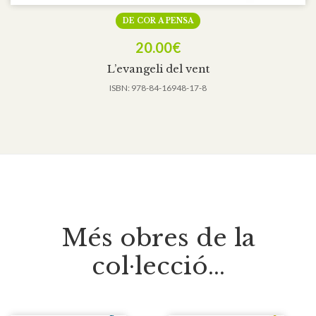
DE COR A PENSA
20.00
€
L’evangeli del vent
ISBN:
978-84-16948-17-8
Més obres de la
col·lecció...