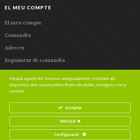
EL MEU COMPTE
El meu compte
Comandes
Adreces
Seguiment de comandes
Llista de desitjos
Perquè aquest lloc funcioni adequadament, instal·lem als
dispositius dels usuaris petits fitxers de dades, coneguts com a
cookies.
Acceptar
© 2024 Adesiara Editorial | Tots els drets reservats | Preus amb
Rebutjar
IVA inclòs |
Grademorphic
Configuració