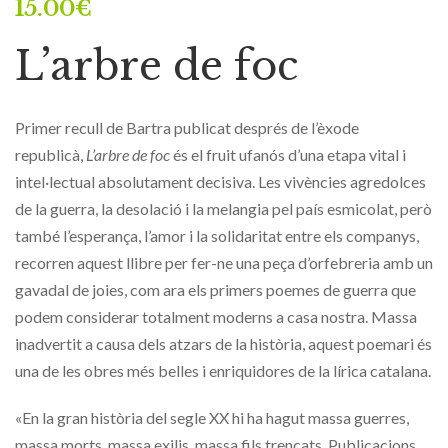
15.00
€
L’arbre de foc
Primer recull de Bartra publicat després de l’èxode
republicà,
L’arbre de foc
és el fruit ufanós d’una etapa vital i
intel·lectual absolutament decisiva. Les vivències agredolces
de la guerra, la desolació i la melangia pel país esmicolat, però
també l’esperança, l’amor i la solidaritat entre els companys,
recorren aquest llibre per fer-ne una peça d’orfebreria amb un
gavadal de joies, com ara els primers poemes de guerra que
podem considerar totalment moderns a casa nostra. Massa
inadvertit a causa dels atzars de la història, aquest poemari és
una de les obres més belles i enriquidores de la lírica catalana.
«En la gran història del segle XX hi ha hagut massa guerres,
massa morts, massa exilis, massa fils trencats. Publicacions