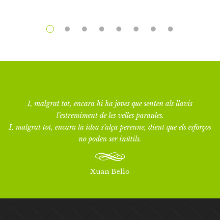
I, malgrat tot, encara hi ha joves que senten als llavis
l’estremiment de les velles paraules.
I, malgrat tot, encara la idea s’alça perenne, dient que els esforços
no poden ser inútils.
Xuan Bello