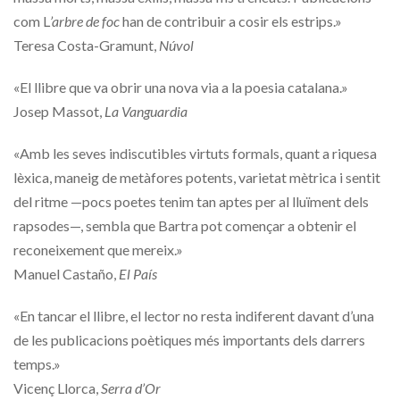
com L
’arbre de foc
han de contribuir a cosir els estrips.»
Teresa Costa-Gramunt,
Núvol
«El llibre que va obrir una nova via a la poesia catalana.»
Josep Massot,
La Vanguardia
«Amb les seves indiscutibles virtuts formals, quant a riquesa
lèxica, maneig de metàfores potents, varietat mètrica i sentit
del ritme —pocs poetes tenim tan aptes per al lluïment dels
rapsodes—, sembla que Bartra pot començar a obtenir el
reconeixement que mereix.»
Manuel Castaño,
El País
«En tancar el llibre, el lector no resta indiferent davant d’una
de les publicacions poètiques més importants dels darrers
temps.»
Vicenç Llorca,
Serra d’Or