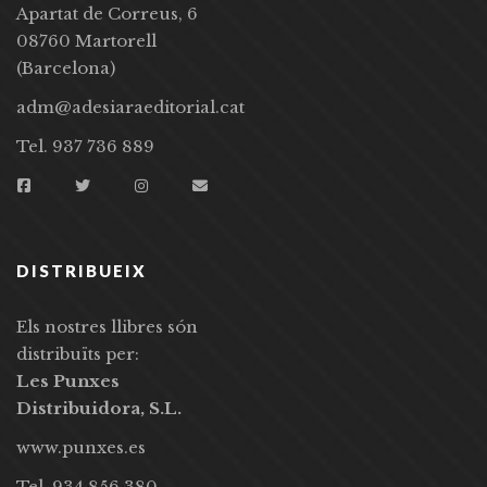
Apartat de Correus, 6
08760 Martorell
(Barcelona)
adm@adesiaraeditorial.cat
Tel. 937 736 889
DISTRIBUEIX
Els nostres llibres són
distribuïts per:
Les Punxes
Distribuidora, S.L.
www.punxes.es
Tel. 934 856 380