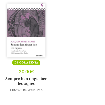
DE COR A PENSA
20.00
€
Sempre han tingut bec
les oques
ISBN:
978-84-92405-59-6