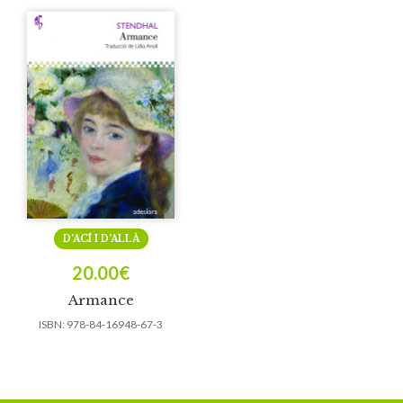
D’ACÍ I D’ALLÀ
20.00
€
Armance
ISBN:
978-84-16948-67-3