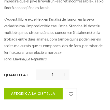
impedirà que el jove li reveli un «secret inconfessable», i això
tindrà conseqüències fatals.
«Aquest llibre excel·leix en l’anàlisi de l’amor, en la seva
variadíssima i impredictible casuística. Stendhal hi descriu
molt bé quines circumstàncies concorren (fatalment) en la
trobada entre dues ànimes, com també quins poden ser els
ardits malaurats que es componen, des de fora, per mirar de
fer fracassar una relació amorosa.»
Jordi Llavina,
La República
QUANTITAT
AFEGEIX A LA CISTELLA