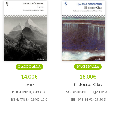
D’ACÍ I D’ALLÀ
D’ACÍ I D’ALLÀ
14.00
€
18.00
€
Lenz
El doctor Glas
BÜCHNER, GEORG
SÖDERBERG, HJALMAR
ISBN:
978-84-92405-19-0
ISBN:
978-84-92405-50-3