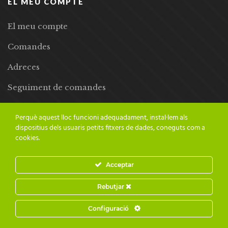
EL MEU COMPTE
El meu compte
Comandes
Adreces
Seguiment de comandes
Llista de desitjos
Perquè aquest lloc funcioni adequadament, instal·lem als
dispositius dels usuaris petits fitxers de dades, coneguts com a
cookies.
Acceptar
© 2024 Adesiara Editorial | Tots els drets reservats | Preus amb
Rebutjar
IVA inclòs |
Grademorphic
Configuració