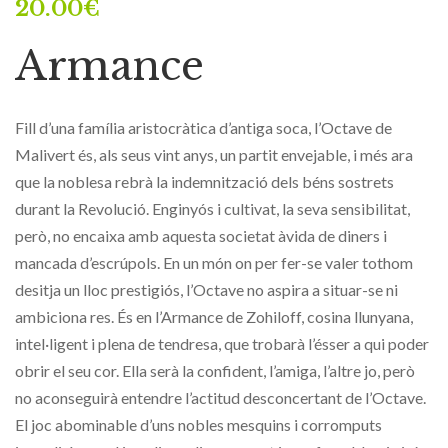
20.00
€
Armance
Fill d’una família aristocràtica d’antiga soca, l’Octave de
Malivert és, als seus vint anys, un partit envejable, i més ara
que la noblesa rebrà la indemnització dels béns sostrets
durant la Revolució. Enginyós i cultivat, la seva sensibilitat,
però, no encaixa amb aquesta societat àvida de diners i
mancada d’escrúpols. En un món on per fer-se valer tothom
desitja un lloc prestigiós, l’Octave no aspira a situar-se ni
ambiciona res. És en l’Armance de Zohiloff, cosina llunyana,
intel·ligent i plena de tendresa, que trobarà l’ésser a qui poder
obrir el seu cor. Ella serà la confident, l’amiga, l’altre jo, però
no aconseguirà entendre l’actitud desconcertant de l’Octave.
El joc abominable d’uns nobles mesquins i corromputs