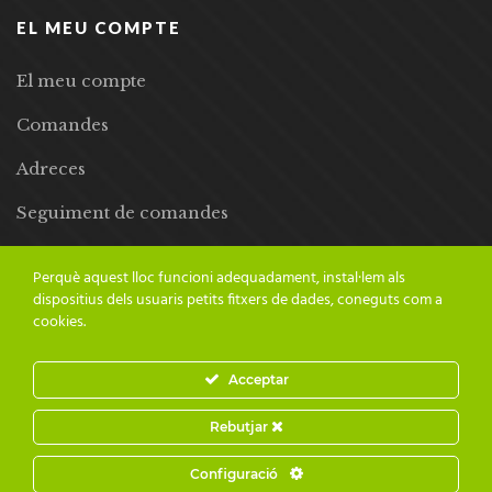
EL MEU COMPTE
El meu compte
Comandes
Adreces
Seguiment de comandes
Llista de desitjos
Perquè aquest lloc funcioni adequadament, instal·lem als
dispositius dels usuaris petits fitxers de dades, coneguts com a
cookies.
Acceptar
© 2024 Adesiara Editorial | Tots els drets reservats | Preus amb
Rebutjar
IVA inclòs |
Grademorphic
Configuració