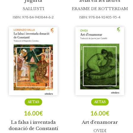
Jugurta
aviat en les lletres
SAL·LUSTI
ERASME DE ROTTERDAM
ISBN:
978-84-943844-6-2
ISBN:
978-84-92405-95-4
AETAS
AETAS
16.00
€
16.00
€
La falsa i inventada
Art d’enamorar
donació de Constantí
OVIDI