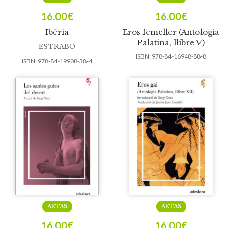
16.00
€
16.00
€
Ibèria
Eros femeller (Antologia
Palatina, llibre V)
ESTRABÓ
ISBN:
978-84-16948-88-8
ISBN:
978-84-19908-38-4
AETAS
AETAS
16.00
€
16.00
€