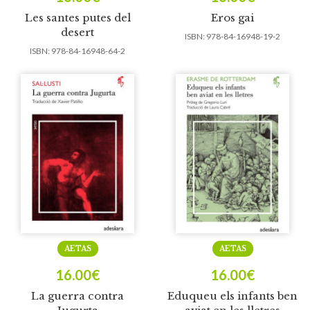
Les santes putes del
Eros gai
desert
ISBN:
978-84-16948-19-2
ISBN:
978-84-16948-64-2
AETAS
AETAS
16.00
€
16.00
€
La guerra contra
Eduqueu els infants ben