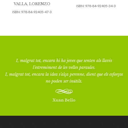
VALLA, LORENZO
ISBN:
978-84-92405-34-3
ISBN:
978-84-92405-47-3
I, malgrat tot, encara hi ha joves que senten als llavis
l’estremiment de les velles paraules.
I, malgrat tot, encara la idea s’alça perenne, dient que els esforços
no poden ser inútils.
Xuan Bello