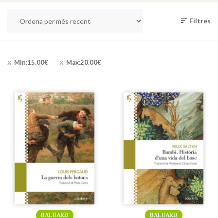
Filtres
Min:
15.00
€
Max:
20.00
€
BALUARD
BALUARD