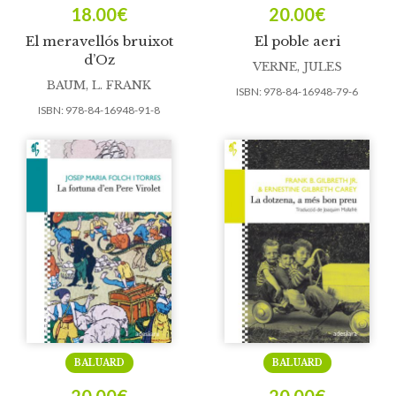
18.00
€
20.00
€
El meravellós bruixot
El poble aeri
d’Oz
VERNE, JULES
BAUM, L. FRANK
ISBN:
978-84-16948-79-6
ISBN:
978-84-16948-91-8
BALUARD
BALUARD