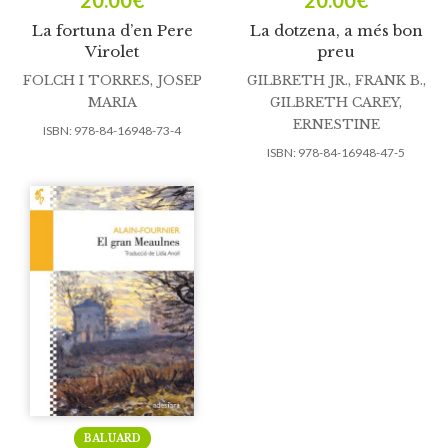
20.00
€
20.00
€
La fortuna d’en Pere
La dotzena, a més bon
Virolet
preu
FOLCH I TORRES, JOSEP
GILBRETH JR., FRANK B.
,
MARIA
GILBRETH CAREY,
ERNESTINE
ISBN:
978-84-16948-73-4
ISBN:
978-84-16948-47-5
BALUARD