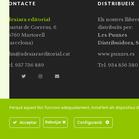
CONTACTE
DISTRIBUEIX
adesiara editorial
Els nostres llibre
Apartat de Correus, 6
distribuïts per:
08760 Martorell
Les Punxes
(Barcelona)
Distribuidora, S
adm@adesiaraeditorial.cat
www.punxes.es
Tel. 937 736 889
Tel. 934 856 380
Perquè aquest lloc funcioni adequadament, instal·lem als dispositius d
Rebutjar
Acceptar
Configuració