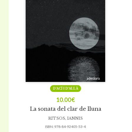
D’ACÍ I D’ALLÀ
10.00
€
La sonata del clar de lluna
RITSOS, IANNIS
ISBN:
978-84-92405-53-4