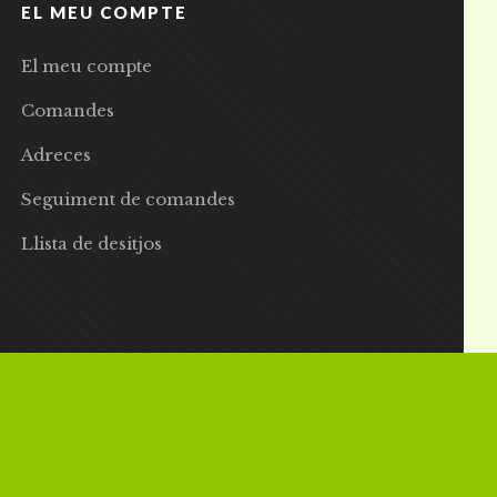
EL MEU COMPTE
El meu compte
Comandes
Adreces
Seguiment de comandes
Llista de desitjos
 | Preus amb IVA inclòs |
Grademorphic