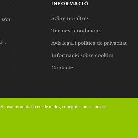
INFORMACIÓ
Sobre nosaltres
s són
Termes i condicions
.L.
Avís legal i política de privacitat
Informació sobre cookies
Contacte
els usuaris petits fitxers de dades, coneguts com a cookies.
© 2024 Adesiara Editorial | Tots els drets reservats