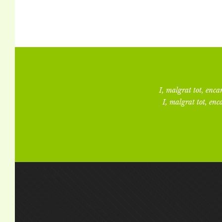
I, malgrat tot, encar
I, malgrat tot, enca