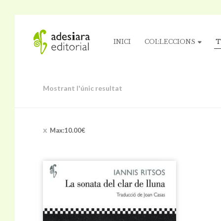
INICI
COL·LECCIONS
T
Mostrant l'únic resultat
Max:
10.00
€