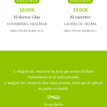
D’ACÍ I D’ALLÀ
D’ACÍ I D’ALLÀ
18.00
€
15.00
€
El doctor Glas
El carreter
SÖDERBERG, HJALMAR
LAGERLÖF, SELMA
ISBN:
978-84-92405-50-3
ISBN:
978-84-16948-01-7
I, malgrat tot, encara hi ha joves que senten als llavis
l’estremiment de les velles paraules.
I, malgrat tot, encara la idea s’alça perenne, dient que els esforços
no poden ser inútils.
Xuan Bello