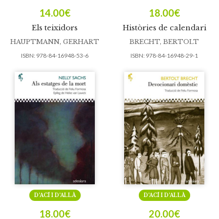
14.00
€
18.00
€
Els teixidors
Històries de calendari
HAUPTMANN, GERHART
BRECHT, BERTOLT
ISBN:
978-84-16948-53-6
ISBN:
978-84-16948-29-1
D’ACÍ I D’ALLÀ
D’ACÍ I D’ALLÀ
18.00
€
20.00
€