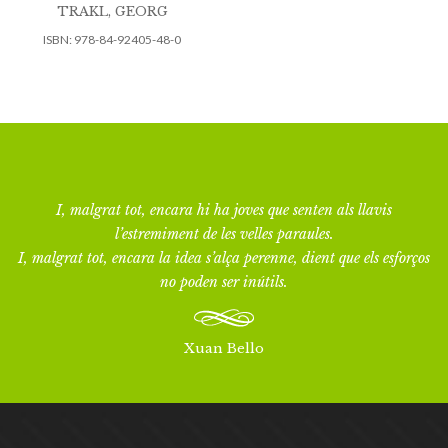
TRAKL, GEORG
ISBN:
978-84-92405-48-0
I, malgrat tot, encara hi ha joves que senten als llavis
l’estremiment de les velles paraules.
I, malgrat tot, encara la idea s’alça perenne, dient que els esforços
no poden ser inútils.
Xuan Bello