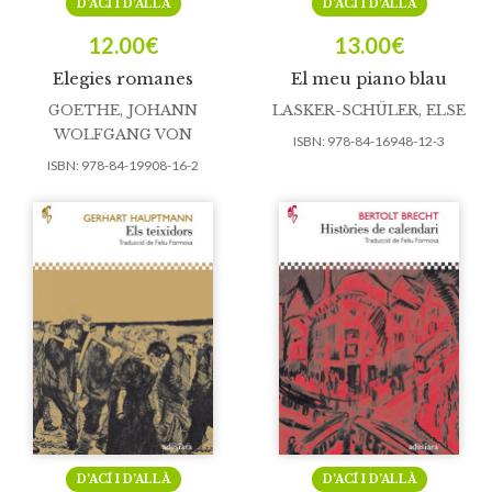
D’ACÍ I D’ALLÀ
D’ACÍ I D’ALLÀ
12.00
€
13.00
€
Elegies romanes
El meu piano blau
GOETHE, JOHANN
LASKER-SCHÜLER, ELSE
WOLFGANG VON
ISBN:
978-84-16948-12-3
ISBN:
978-84-19908-16-2
D’ACÍ I D’ALLÀ
D’ACÍ I D’ALLÀ