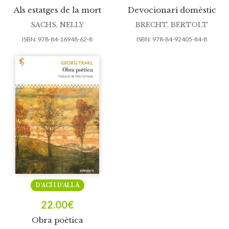
Als estatges de la mort
Devocionari domèstic
SACHS, NELLY
BRECHT, BERTOLT
ISBN:
978-84-16948-62-8
ISBN:
978-84-92405-84-8
D’ACÍ I D’ALLÀ
22.00
€
Obra poètica