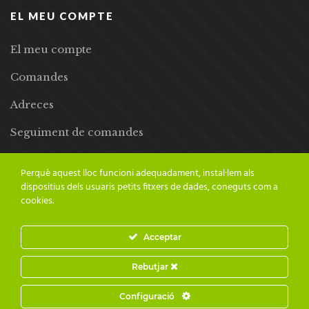
EL MEU COMPTE
El meu compte
Comandes
Adreces
Seguiment de comandes
Llista de desitjos
Perquè aquest lloc funcioni adequadament, instal·lem als
dispositius dels usuaris petits fitxers de dades, coneguts com a
cookies.
Acceptar
© 2024 Adesiara Editorial | Tots els drets reservats | Preus amb
Rebutjar
IVA inclòs |
Grademorphic
Configuració