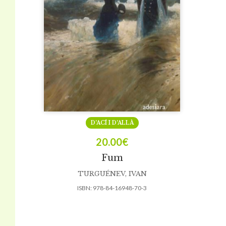
D’ACÍ I D’ALLÀ
20.00
€
Fum
TURGUÉNEV, IVAN
ISBN:
978-84-16948-70-3