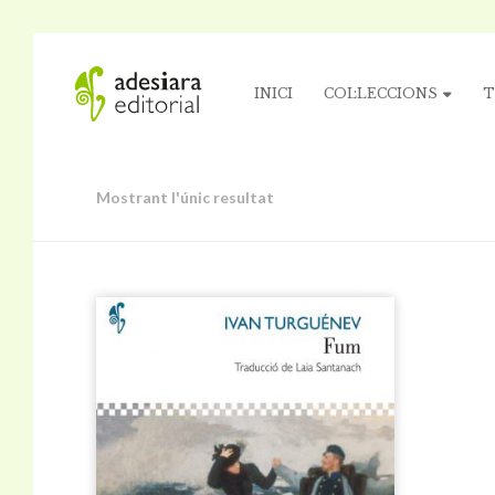
INICI
COL·LECCIONS
T
Mostrant l'únic resultat