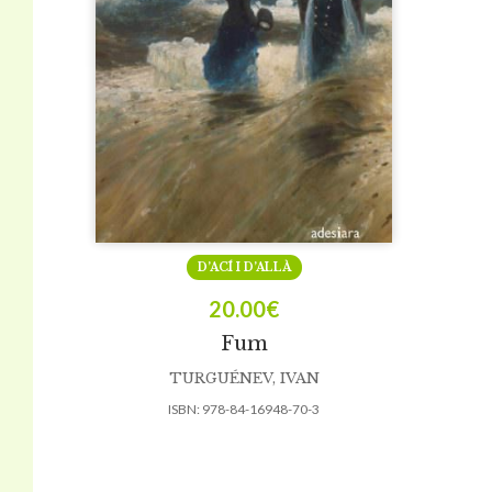
D’ACÍ I D’ALLÀ
20.00
€
Fum
TURGUÉNEV, IVAN
ISBN:
978-84-16948-70-3