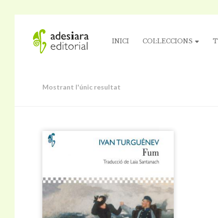
INICI
COL·LECCIONS
T
Mostrant l'únic resultat