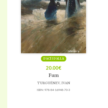
D’ACÍ I D’ALLÀ
20.00
€
Fum
TURGUÉNEV, IVAN
ISBN:
978-84-16948-70-3