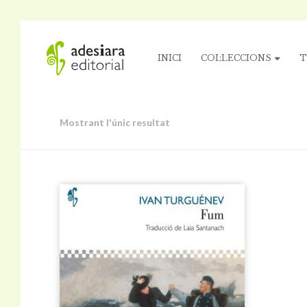
INICI
COL·LECCIONS
T
Mostrant l'únic resultat