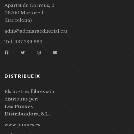
Apartat de Correus, 6
08760 Martorell
(Barcelona)
adm@adesiaraeditorial.cat
Tel. 937 736 889
DISTRIBUEIX
Els nostres llibres són
distribuïts per:
Les Punxes
Distribuidora, S.L.
www.punxes.es