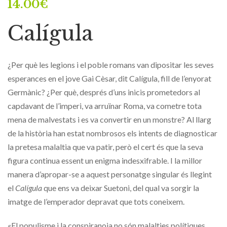
14.00
€
Calígula
¿Per què les legions i el poble romans van dipositar les seves
esperances en el jove Gai Cèsar, dit Calígula, fill de l’enyorat
Germànic? ¿Per què, després d’uns inicis prometedors al
capdavant de l’imperi, va arruïnar Roma, va cometre tota
mena de malvestats i es va convertir en un monstre? Al llarg
de la història han estat nombrosos els intents de diagnosticar
la pretesa malaltia que va patir, però el cert és que la seva
figura continua essent un enigma indesxifrable. I la millor
manera d’apropar-se a aquest personatge singular és llegint
el
Calígula
que ens va deixar Suetoni, del qual va sorgir la
imatge de l’emperador depravat que tots coneixem.
«El populisme i la conspiranoia no són malalties polítiques