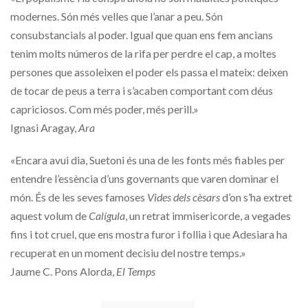
modernes. Són més velles que l’anar a peu. Són
consubstancials al poder. Igual que quan ens fem ancians
tenim molts números de la rifa per perdre el cap, a moltes
persones que assoleixen el poder els passa el mateix: deixen
de tocar de peus a terra i s’acaben comportant com déus
capriciosos. Com més poder, més perill.»
Ignasi Aragay,
Ara
«Encara avui dia, Suetoni és una de les fonts més fiables per
entendre l’essència d’uns governants que varen dominar el
món. És de les seves famoses
Vides dels cèsars
d’on s’ha extret
aquest volum de
Calígula
, un retrat immisericorde, a vegades
fins i tot cruel, que ens mostra furor i follia i que Adesiara ha
recuperat en un moment decisiu del nostre temps.»
Jaume C. Pons Alorda,
El Temps