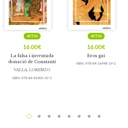
AETAS
AETAS
16.00
€
16.00
€
La falsa i inventada
Eros gai
donació de Constantí
ISBN:
978-84-16948-19-2
VALLA, LORENZO
ISBN:
978-84-92405-47-3