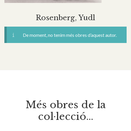
Rosenberg, Yudl
De moment, no tenim més obres d’aquest autor.
Més obres de la
col·lecció...