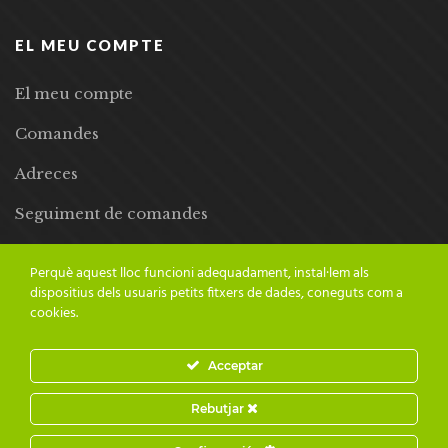
EL MEU COMPTE
El meu compte
Comandes
Adreces
Seguiment de comandes
Llista de desitjos
Perquè aquest lloc funcioni adequadament, instal·lem als
dispositius dels usuaris petits fitxers de dades, coneguts com a
cookies.
Acceptar
© 2024 Adesiara Editorial | Tots els drets reservats | Preus amb
Rebutjar
IVA inclòs |
Grademorphic