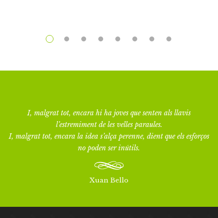
I, malgrat tot, encara hi ha joves que senten als llavis
l’estremiment de les velles paraules.
I, malgrat tot, encara la idea s’alça perenne, dient que els esforços
no poden ser inútils.
Xuan Bello