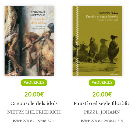
VAGUERIES
VAGUERIES
20.00
€
20.00
€
Crepuscle dels ídols
Faustí o el segle filosòfic
NIETZSCHE, FRIEDRICH
PEZZL, JOHANN
ISBN:
978-84-16948-87-1
ISBN:
978-84-943844-5-5