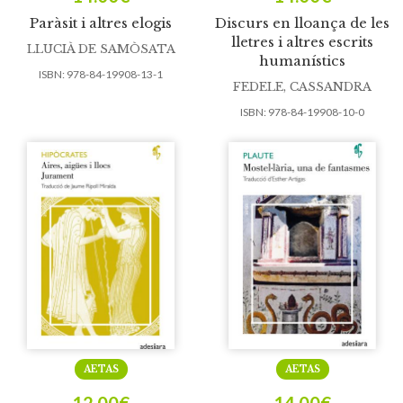
Paràsit i altres elogis
Discurs en lloança de les
lletres i altres escrits
LLUCIÀ DE SAMÒSATA
humanístics
ISBN:
978-84-19908-13-1
FEDELE, CASSANDRA
ISBN:
978-84-19908-10-0
AETAS
AETAS