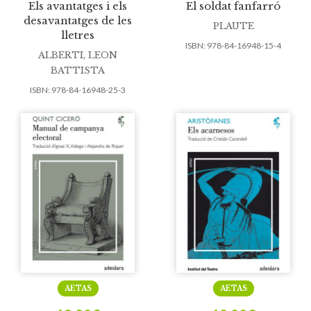
Els avantatges i els
El soldat fanfarró
desavantatges de les
PLAUTE
lletres
ISBN:
978-84-16948-15-4
ALBERTI, LEON
BATTISTA
ISBN:
978-84-16948-25-3
AETAS
AETAS