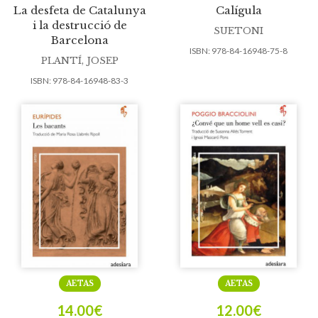
La desfeta de Catalunya
Calígula
i la destrucció de
SUETONI
Barcelona
ISBN:
978-84-16948-75-8
PLANTÍ, JOSEP
ISBN:
978-84-16948-83-3
AETAS
AETAS
14.00
€
12.00
€