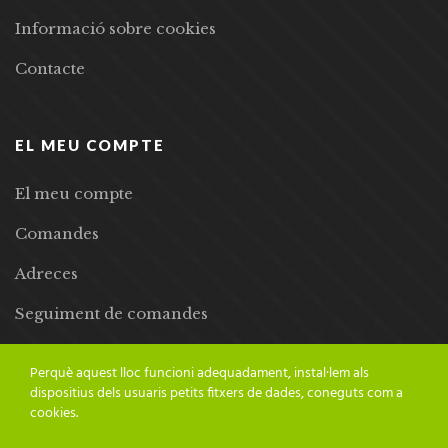
Informació sobre cookies
Contacte
EL MEU COMPTE
El meu compte
Comandes
Adreces
Seguiment de comandes
Llista de desitjos
Perquè aquest lloc funcioni adequadament, instal·lem als
dispositius dels usuaris petits fitxers de dades, coneguts com a
cookies.