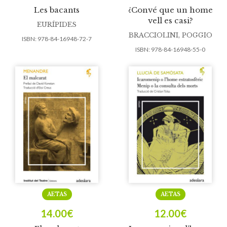
Les bacants
¿Convé que un home
vell es casi?
EURÍPIDES
BRACCIOLINI, POGGIO
ISBN:
978-84-16948-72-7
ISBN:
978-84-16948-55-0
AETAS
AETAS
14.00
€
12.00
€