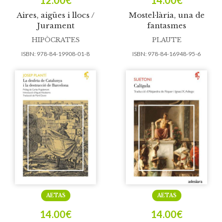
12.00
€
14.00
€
Aires, aigües i llocs /
Mostel·lària, una de
Jurament
fantasmes
HIPÒCRATES
PLAUTE
ISBN:
978-84-19908-01-8
ISBN:
978-84-16948-95-6
AETAS
AETAS
14.00
€
14.00
€