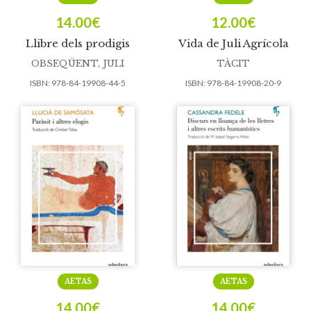
14.00
€
12.00
€
Llibre dels prodigis
Vida de Juli Agrícola
OBSEQÜENT, JULI
TÀCIT
ISBN:
978-84-19908-44-5
ISBN:
978-84-19908-20-9
AETAS
AETAS
14.00
€
14.00
€