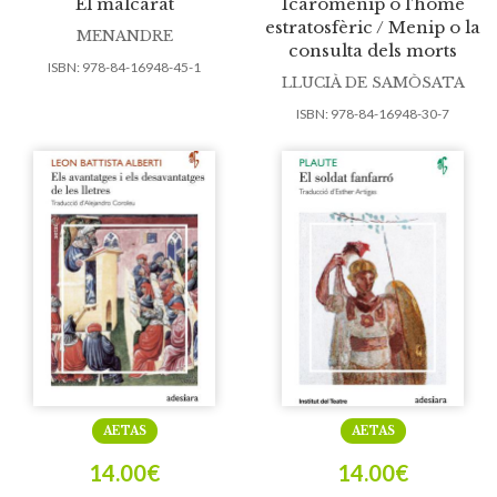
El malcarat
Icaromenip o l’home
estratosfèric / Menip o la
MENANDRE
consulta dels morts
ISBN:
978-84-16948-45-1
LLUCIÀ DE SAMÒSATA
ISBN:
978-84-16948-30-7
AETAS
AETAS
14.00
€
14.00
€