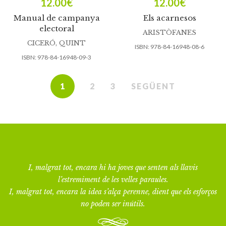
12.00
€
12.00
€
Manual de campanya
Els acarnesos
electoral
ARISTÒFANES
CICERÓ, QUINT
ISBN:
978-84-16948-08-6
ISBN:
978-84-16948-09-3
1
2
3
SEGÜENT
I, malgrat tot, encara hi ha joves que senten als llavis
l’estremiment de les velles paraules.
I, malgrat tot, encara la idea s’alça perenne, dient que els esforços
no poden ser inútils.