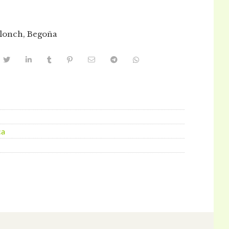
lonch, Begoña
ca