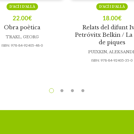
D’ACÍ I D’ALLÀ
D’ACÍ I D’ALLÀ
22.00
€
18.00
€
Obra poètica
Relats del difunt I
Petróvitx Belkin / L
TRAKL, GEORG
de piques
ISBN:
978-84-92405-48-0
PUIXKIN, ALEKSAND
ISBN:
978-84-92405-35-0