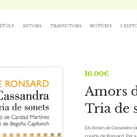
ÍTOLS
AUTORS
TRADUCTORS
NOTÍCIES
L’EDIT
16.00
€
Amors d
Tria de 
Els
Amors de Cassandra
si
creatiu de Ronsard. Per a 