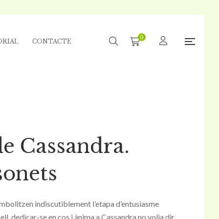
0
ORIAL
CONTACTE
e Cassandra.
sonets
mbolitzen indiscutiblement l’etapa d’entusiasme
ell, dedicar-se en cos i ànima a Cassandra no volia dir