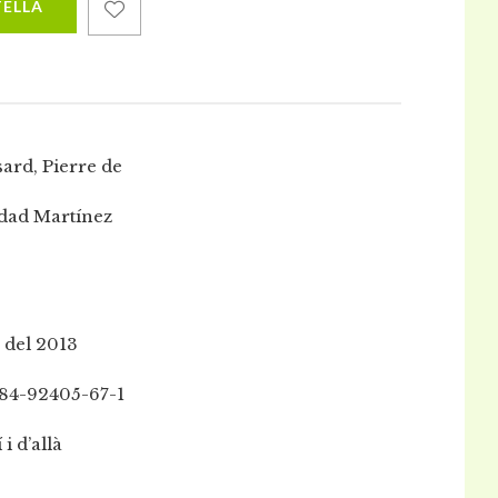
TELLA
ard, Pierre de
dad Martínez
 del 2013
84-92405-67-1
 i d’allà