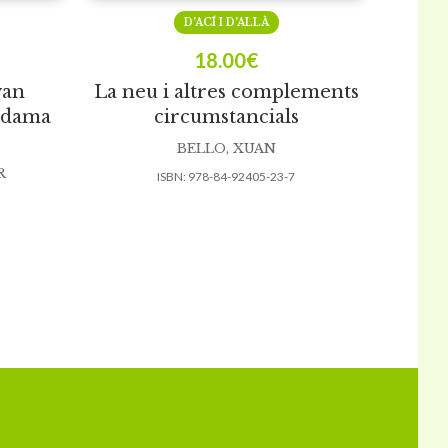
D’ACÍ I D’ALLÀ
18.00
€
van
La neu i altres complements
a dama
circumstancials
BELLO, XUAN
R
ISBN:
978-84-92405-23-7