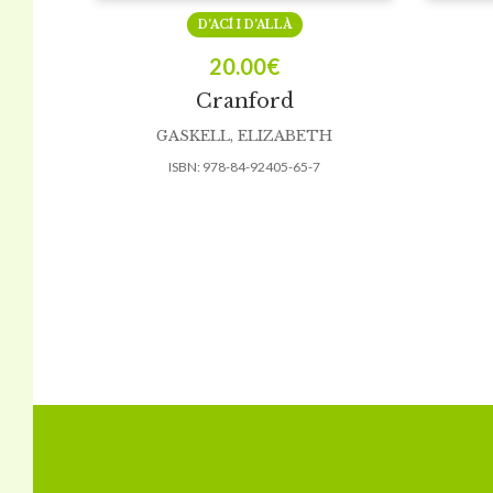
D’ACÍ I D’ALLÀ
20.00
€
Cranford
GASKELL, ELIZABETH
ISBN:
978-84-92405-65-7