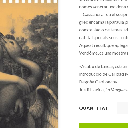
només venerar una dona co
—Cassandra fou el seu pr
grec encarna la paraula p
constel·lació de temes i 
cabdals per als seus cont
Aquest recull, que apleg
Vendôme, és una mostra ma
«Acabo de tancar, estrem
introducció de Caridad Ma
Begoña Capllonch»
Jordi Llavina,
La Vanguar
QUANTITAT