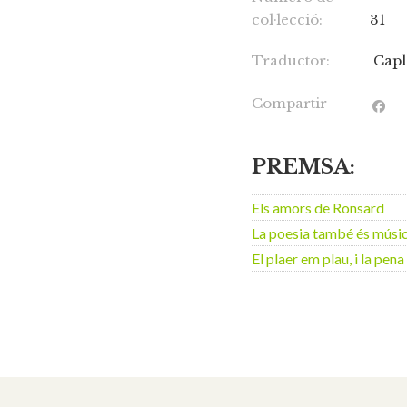
col·lecció:
31
Traductor:
Capl
Compartir
PREMSA:
Els amors de Ronsard
La poesia també és músi
El plaer em plau, i la pena