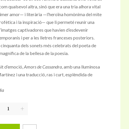
m qualsevol altra, sinó que era una tria alhora vital
imer amor— i literària —l’heroïna homònima del mite
rofètica i la inspiració— que li permeté reunir una
d’imatges captivadores que havien d’esdevenir
emporanis i per a les lletres franceses posteriors.
a cinquanta dels sonets més celebrats del poeta de
gnífica de la bellesa de la poesia.
it d’emoció,
Amors de Cassandra
, amb una lluminosa
rtínez i una traducció, ras i curt, esplèndida de
dia