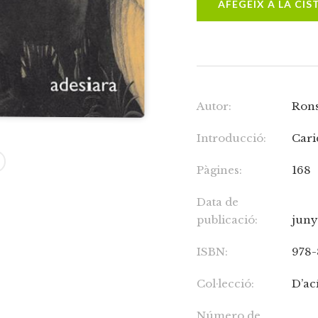
AFEGEIX A LA CIS
Autor:
Rons
Introducció:
Cari
Pàgines:
168
Data de
publicació:
juny
ISBN:
978-
Col·lecció:
D’ací
Número de