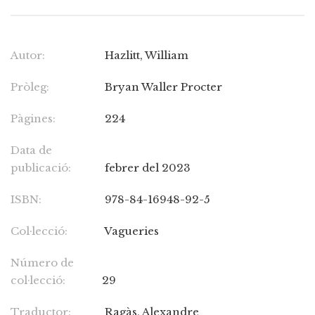
Autor:
Hazlitt, William
Pròleg:
Bryan Waller Procter
Pàgines:
224
Data de
publicació:
febrer del 2023
ISBN:
978-84-16948-92-5
Col·lecció:
Vagueries
Número de
col·lecció:
29
Traductor:
Ragàs, Alexandre