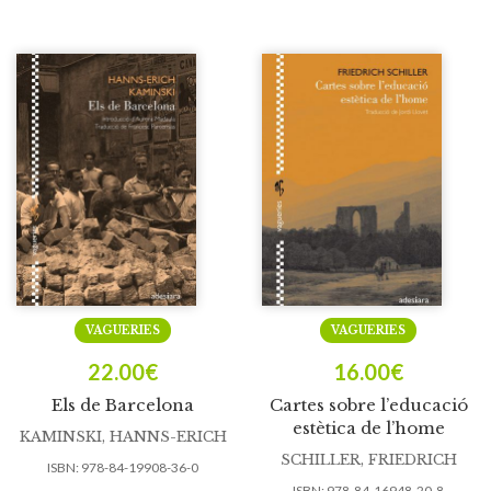
VAGUERIES
VAGUERIES
22.00
€
16.00
€
Els de Barcelona
Cartes sobre l’educació
estètica de l’home
KAMINSKI, HANNS-ERICH
SCHILLER, FRIEDRICH
ISBN:
978-84-19908-36-0
ISBN:
978-84-16948-20-8