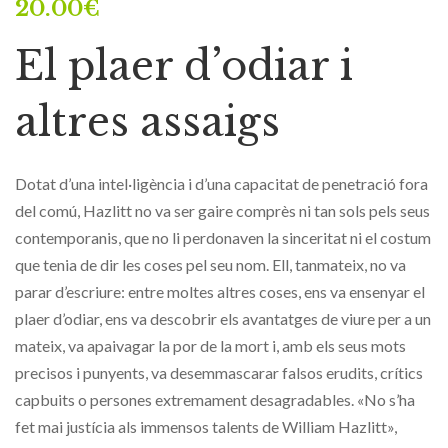
20.00
€
El plaer d’odiar i
altres assaigs
Dotat d’una intel·ligència i d’una capacitat de penetració fora
del comú, Hazlitt no va ser gaire comprès ni tan sols pels seus
contemporanis, que no li perdonaven la sinceritat ni el costum
que tenia de dir les coses pel seu nom. Ell, tanmateix, no va
parar d’escriure: entre moltes altres coses, ens va ensenyar el
plaer d’odiar, ens va descobrir els avantatges de viure per a un
mateix, va apaivagar la por de la mort i, amb els seus mots
precisos i punyents, va desemmascarar falsos erudits, crítics
capbuits o persones extremament desagradables. «No s’ha
fet mai justícia als immensos talents de William Hazlitt»,