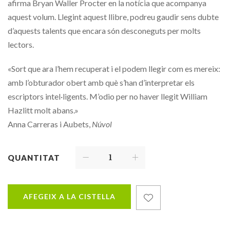
afirma Bryan Waller Procter en la notícia que acompanya
aquest volum. Llegint aquest llibre, podreu gaudir sens dubte
d’aquests talents que encara són desconeguts per molts
lectors.
«Sort que ara l’hem recuperat i el podem llegir com es mereix:
amb l’obturador obert amb què s’han d’interpretar els
escriptors intel·ligents. M’odio per no haver llegit William
Hazlitt molt abans.»
Anna Carreras i Aubets,
Núvol
QUANTITAT
AFEGEIX A LA CISTELLA