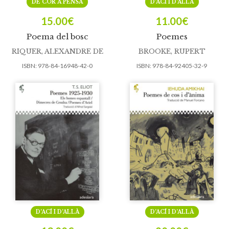
DE COR A PENSA
D’ACÍ I D’ALLÀ
15.00
€
11.00
€
Poema del bosc
Poemes
RIQUER, ALEXANDRE DE
BROOKE, RUPERT
ISBN:
978-84-16948-42-0
ISBN:
978-84-92405-32-9
D’ACÍ I D’ALLÀ
D’ACÍ I D’ALLÀ