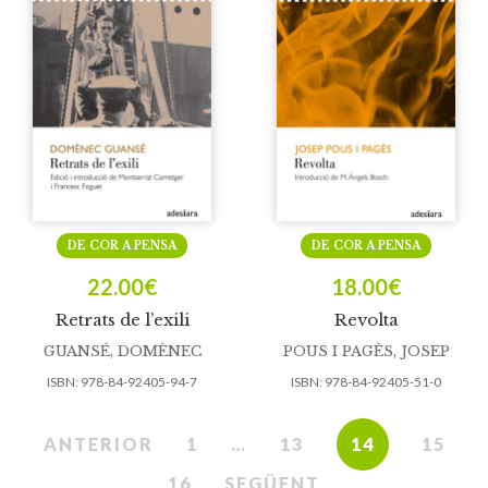
DE COR A PENSA
DE COR A PENSA
22.00
€
18.00
€
Retrats de l’exili
Revolta
GUANSÉ, DOMÈNEC
POUS I PAGÈS, JOSEP
ISBN:
978-84-92405-94-7
ISBN:
978-84-92405-51-0
ANTERIOR
1
…
13
14
15
16
SEGÜENT