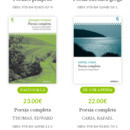
ISBN:
978-84-92405-87-9
ISBN:
978-84-16948-58-1
D’ACÍ I D’ALLÀ
DE COR A PENSA
23.00
€
22.00
€
Poesia completa
Poesia completa
THOMAS, EDWARD
CARIA, RAFAEL
ISBN:
978-84-16948-21-5
ISBN:
978-84-92405-70-1