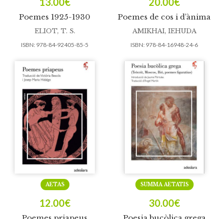
13.00
€
20.00
€
Poemes 1925-1930
Poemes de cos i d’ànima
ELIOT, T. S.
AMIKHAI, IEHUDA
ISBN:
978-84-92405-85-5
ISBN:
978-84-16948-24-6
AETAS
SUMMA AETATIS
12.00
€
30.00
€
Poemes priapeus
Poesia bucòlica grega