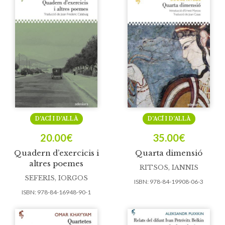
D’ACÍ I D’ALLÀ
D’ACÍ I D’ALLÀ
20.00
€
35.00
€
Quadern d’exercicis i
Quarta dimensió
altres poemes
RITSOS, IANNIS
SEFERIS, IORGOS
ISBN:
978-84-19908-06-3
ISBN:
978-84-16948-90-1