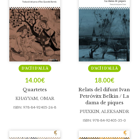
D’ACÍ I D’ALLÀ
D’ACÍ I D’ALLÀ
14.00
€
18.00
€
Quartetes
Relats del difunt Ivan
Petróvitx Belkin / La
KHAYYAM, OMAR
dama de piques
ISBN:
978-84-92405-26-8
PUIXKIN, ALEKSANDR
ISBN:
978-84-92405-35-0