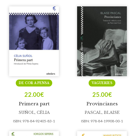
DE COR A PENSA
VAGUERIES
22.00
€
25.00
€
Primera part
Provincianes
SUÑOL, CÈLIA
PASCAL, BLAISE
ISBN:
978-84-92405-83-1
ISBN:
978-84-19908-00-1