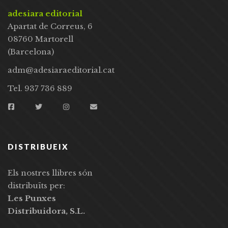
adesiara editorial
Apartat de Correus, 6
08760 Martorell
(Barcelona)
adm@adesiaraeditorial.cat
Tel. 937 736 889
DISTRIBUEIX
Els nostres llibres són
distribuïts per:
Les Punxes
Distribuidora, S.L.