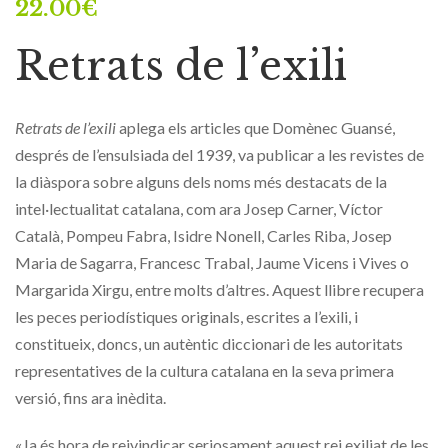
22.00
€
Retrats de l’exili
Retrats de l’exili
aplega els articles que Domènec Guansé,
després de l’ensulsiada del 1939, va publicar a les revistes de
la diàspora sobre alguns dels noms més destacats de la
intel·lectualitat catalana, com ara Josep Carner, Víctor
Català, Pompeu Fabra, Isidre Nonell, Carles Riba, Josep
Maria de Sagarra, Francesc Trabal, Jaume Vicens i Vives o
Margarida Xirgu, entre molts d’altres. Aquest llibre recupera
les peces periodístiques originals, escrites a l’exili, i
constitueix, doncs, un autèntic diccionari de les autoritats
representatives de la cultura catalana en la seva primera
versió, fins ara inèdita.
«Ja és hora de reivindicar seriosament aquest rei exiliat de les