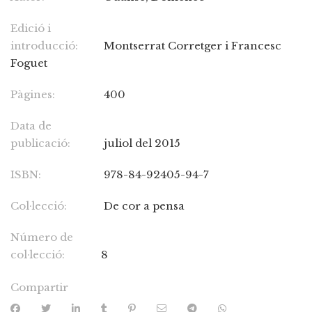
Edició i
introducció:
Montserrat Corretger i Francesc
Foguet
Pàgines:
400
Data de
publicació:
juliol del 2015
ISBN:
978-84-92405-94-7
Col·lecció:
De cor a pensa
Número de
col·lecció:
8
Compartir