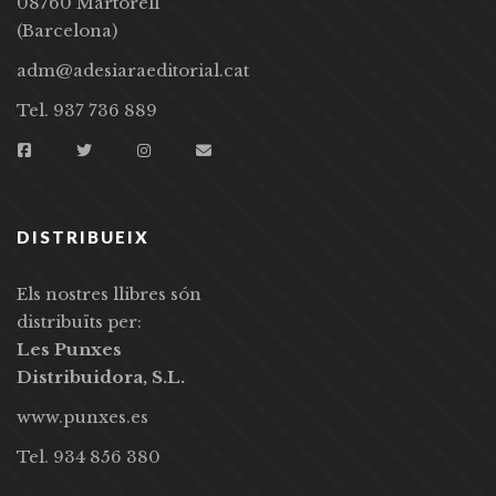
08760 Martorell
(Barcelona)
adm@adesiaraeditorial.cat
Tel. 937 736 889
DISTRIBUEIX
Els nostres llibres són
distribuïts per:
Les Punxes
Distribuidora, S.L.
www.punxes.es
Tel. 934 856 380