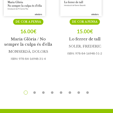
DE COR A PENSA
DE COR A PENSA
16.00
€
15.00
€
Maria Glòria / No
Lo ferrer de tall
sempre la culpa és d’ella
SOLER, FREDERIC
MONSERDÀ, DOLORS
ISBN:
978-84-16948-51-2
ISBN:
978-84-16948-31-4