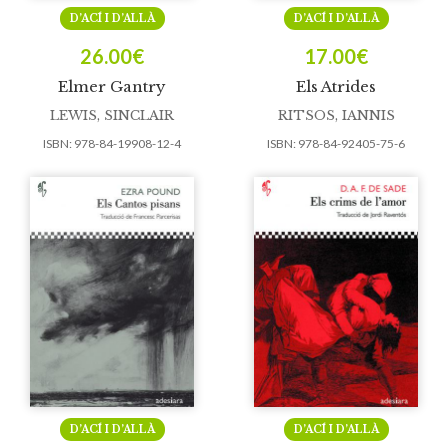
D’ACÍ I D’ALLÀ
D’ACÍ I D’ALLÀ
26.00
€
17.00
€
Elmer Gantry
Els Atrides
LEWIS, SINCLAIR
RITSOS, IANNIS
ISBN:
978-84-19908-12-4
ISBN:
978-84-92405-75-6
D’ACÍ I D’ALLÀ
D’ACÍ I D’ALLÀ