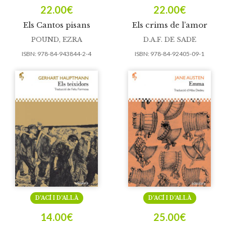
22.00
€
22.00
€
Els Cantos pisans
Els crims de l’amor
POUND, EZRA
D.A.F. DE SADE
ISBN:
978-84-943844-2-4
ISBN:
978-84-92405-09-1
D’ACÍ I D’ALLÀ
D’ACÍ I D’ALLÀ
14.00
€
25.00
€