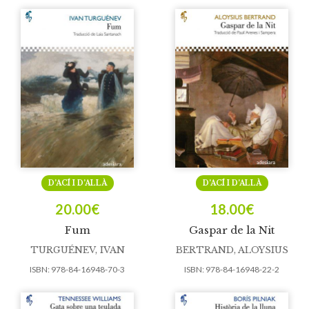
D’ACÍ I D’ALLÀ
D’ACÍ I D’ALLÀ
20.00
€
18.00
€
Fum
Gaspar de la Nit
TURGUÉNEV, IVAN
BERTRAND, ALOYSIUS
ISBN:
978-84-16948-70-3
ISBN:
978-84-16948-22-2