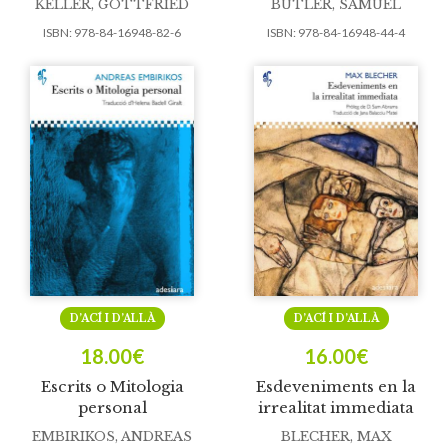
KELLER, GOTTFRIED
BUTLER, SAMUEL
ISBN:
978-84-16948-82-6
ISBN:
978-84-16948-44-4
D’ACÍ I D’ALLÀ
D’ACÍ I D’ALLÀ
18.00
€
16.00
€
Escrits o Mitologia
Esdeveniments en la
personal
irrealitat immediata
EMBIRIKOS, ANDREAS
BLECHER, MAX