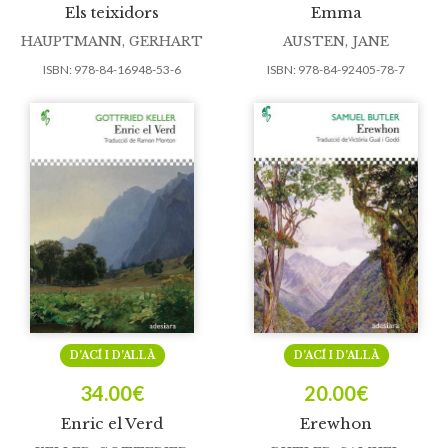
Els teixidors
Emma
HAUPTMANN, GERHART
AUSTEN, JANE
ISBN:
978-84-16948-53-6
ISBN:
978-84-92405-78-7
D’ACÍ I D’ALLÀ
D’ACÍ I D’ALLÀ
34.00
€
20.00
€
Enric el Verd
Erewhon