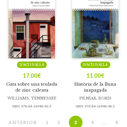
D’ACÍ I D’ALLÀ
D’ACÍ I D’ALLÀ
17.00
€
11.00
€
Gata sobre una teulada
Història de la lluna
de zinc calenta
inapagada
WILLIAMS, TENNESSEE
PILNIAK, BORÍS
ISBN:
978-84-16948-96-3
ISBN:
978-84-16948-48-2
ANTERIOR
1
2
3
4
…
8