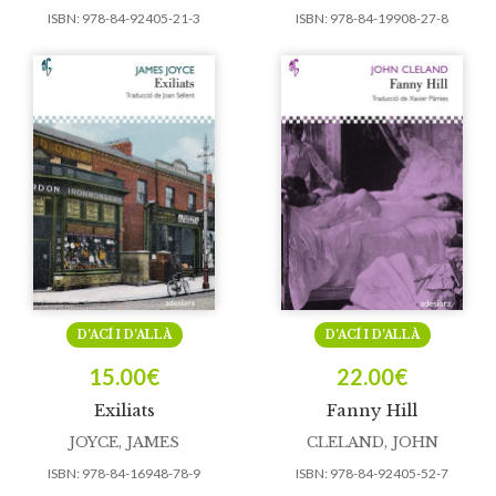
ISBN:
978-84-92405-21-3
ISBN:
978-84-19908-27-8
D’ACÍ I D’ALLÀ
D’ACÍ I D’ALLÀ
15.00
€
22.00
€
Exiliats
Fanny Hill
JOYCE, JAMES
CLELAND, JOHN
ISBN:
978-84-16948-78-9
ISBN:
978-84-92405-52-7