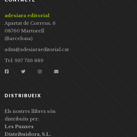
adesiara editorial
Apartat de Correus, 6
08760 Martorell
(Barcelona)
adm@adesiaraeditorial.cat
Tel. 937 736 889
DISTRIBUEIX
Els nostres llibres són
distribuïts per:
Les Punxes
Distribuidora, S.L.