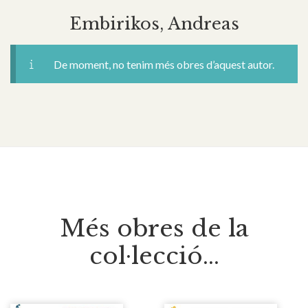
Embirikos, Andreas
De moment, no tenim més obres d’aquest autor.
Més obres de la
col·lecció...