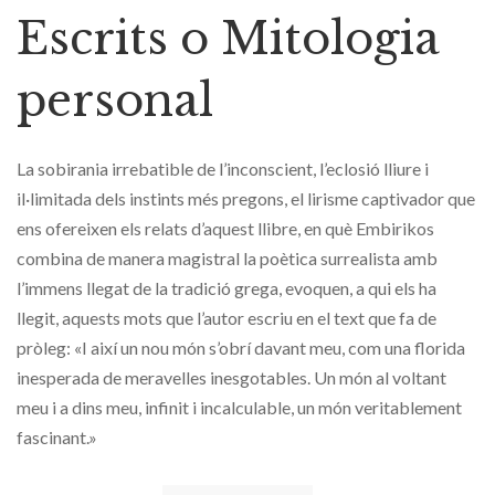
Escrits o Mitologia
personal
La sobirania irrebatible de l’inconscient, l’eclosió lliure i
il·limitada dels instints més pregons, el lirisme captivador que
ens ofereixen els relats d’aquest llibre, en què Embirikos
combina de manera magistral la poètica surrealista amb
l’immens llegat de la tradició grega, evoquen, a qui els ha
llegit, aquests mots que l’autor escriu en el text que fa de
pròleg:
«
I així un nou món s’obrí davant meu, com una florida
inesperada de meravelles inesgotables. Un món al voltant
meu i a dins meu, infinit i incalculable, un món veritablement
fascinant.
»