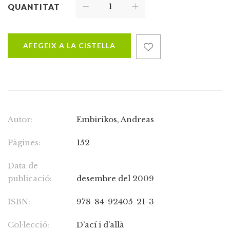
QUANTITAT
AFEGEIX A LA CISTELLA
Autor:
Embirikos, Andreas
Pàgines:
152
Data de
publicació:
desembre del 2009
ISBN:
978-84-92405-21-3
Col·lecció:
D’ací i d’allà