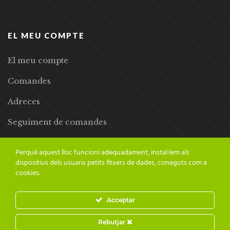
EL MEU COMPTE
El meu compte
Comandes
Adreces
Seguiment de comandes
Llista de desitjos
Perquè aquest lloc funcioni adequadament, instal·lem als
dispositius dels usuaris petits fitxers de dades, coneguts com a
cookies.
Acceptar
© 2024 Adesiara Editorial | Tots els drets reservats | Preus amb
Rebutjar
IVA inclòs |
Grademorphic