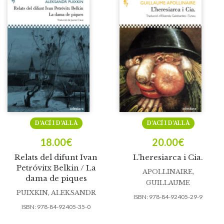
D’ACÍ I D’ALLÀ
D’ACÍ I D’ALLÀ
18.00
€
20.00
€
Relats del difunt Ivan
L’heresiarca i Cia.
Petróvitx Belkin / La
APOLLINAIRE,
dama de piques
GUILLAUME
PUIXKIN, ALEKSANDR
ISBN:
978-84-92405-29-9
ISBN:
978-84-92405-35-0