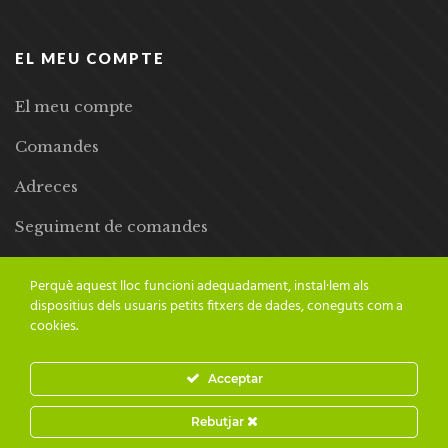
EL MEU COMPTE
El meu compte
Comandes
Adreces
Seguiment de comandes
Llista de desitjos
Perquè aquest lloc funcioni adequadament, instal·lem als
dispositius dels usuaris petits fitxers de dades, coneguts com a
cookies.
Acceptar
© 2024 Adesiara Editorial | Tots els drets reservats | Preus amb
Rebutjar
IVA inclòs |
Grademorphic