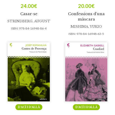
24.00
€
20.00
€
Casar-se
Confessions d’una
màscara
STRINDBERG, AUGUST
MISHIMA, YUKIO
ISBN:
978-84-16948-86-4
ISBN:
978-84-16948-63-5
D’ACÍ I D’ALLÀ
D’ACÍ I D’ALLÀ