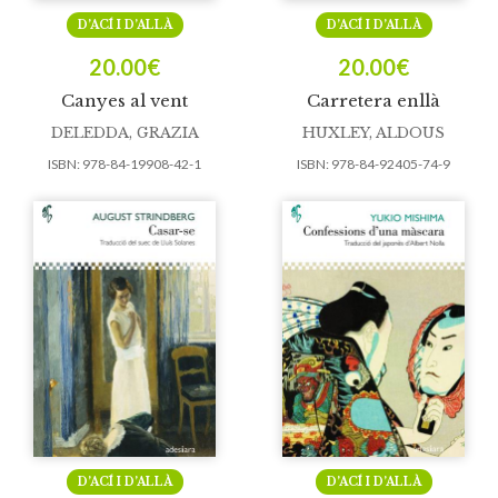
D’ACÍ I D’ALLÀ
D’ACÍ I D’ALLÀ
20.00
€
20.00
€
Canyes al vent
Carretera enllà
DELEDDA, GRAZIA
HUXLEY, ALDOUS
ISBN:
978-84-19908-42-1
ISBN:
978-84-92405-74-9
D’ACÍ I D’ALLÀ
D’ACÍ I D’ALLÀ