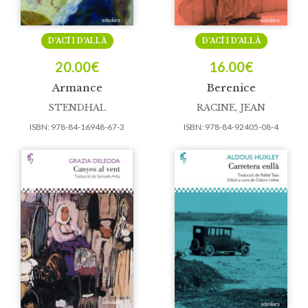
D’ACÍ I D’ALLÀ
D’ACÍ I D’ALLÀ
20.00
€
16.00
€
Armance
Berenice
STENDHAL
RACINE, JEAN
ISBN:
978-84-16948-67-3
ISBN:
978-84-92405-08-4