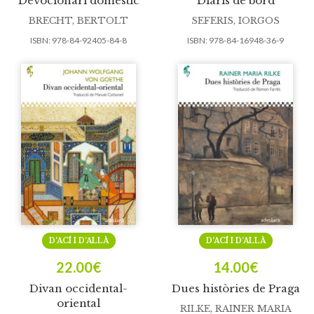
Devocionari domèstic
Diaris de bord
BRECHT, BERTOLT
SEFERIS, IORGOS
ISBN:
978-84-92405-84-8
ISBN:
978-84-16948-36-9
D’ACÍ I D’ALLÀ
D’ACÍ I D’ALLÀ
22.00
€
14.00
€
Divan occidental-
Dues històries de Praga
oriental
RILKE, RAINER MARIA