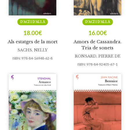
D’ACÍ I D’ALLÀ
D’ACÍ I D’ALLÀ
18.00
€
16.00
€
Als estatges de la mort
Amors de Cassandra.
Tria de sonets
SACHS, NELLY
RONSARD, PIERRE DE
ISBN:
978-84-16948-62-8
ISBN:
978-84-92405-67-1