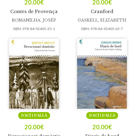
20.00
€
20.00
€
Contes de Provença
Cranford
ROMANILHA, JOSÈP
GASKELL, ELIZABETH
ISBN:
978-84-92405-25-1
ISBN:
978-84-92405-65-7
D’ACÍ I D’ALLÀ
D’ACÍ I D’ALLÀ
20.00
€
20.00
€