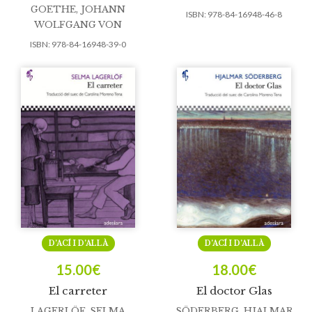
GOETHE, JOHANN
ISBN:
978-84-16948-46-8
WOLFGANG VON
ISBN:
978-84-16948-39-0
D’ACÍ I D’ALLÀ
D’ACÍ I D’ALLÀ
15.00
€
18.00
€
El carreter
El doctor Glas
LAGERLÖF, SELMA
SÖDERBERG, HJALMAR