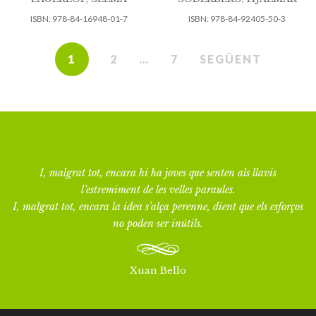
ISBN:
978-84-16948-01-7
ISBN:
978-84-92405-50-3
1
2
…
7
SEGÜENT
I, malgrat tot, encara hi ha joves que senten als llavis
l’estremiment de les velles paraules.
I, malgrat tot, encara la idea s’alça perenne, dient que els esforços
no poden ser inútils.
Xuan Bello